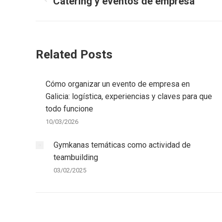
entre
Catering y eventos de empresa
Entrada
anterior:
entradas
Related Posts
Cómo organizar un evento de empresa en
Galicia: logística, experiencias y claves para que
todo funcione
10/03/2026
Gymkanas temáticas como actividad de
teambuilding
03/02/2025