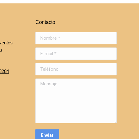
Contacto
Nombre *
ventos
a
E-mail *
Teléfono
8284
Mensaje
Enviar