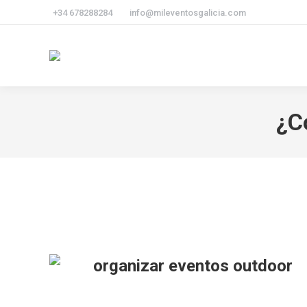
+34 678288284
info@mileventosgalicia.com
¿C