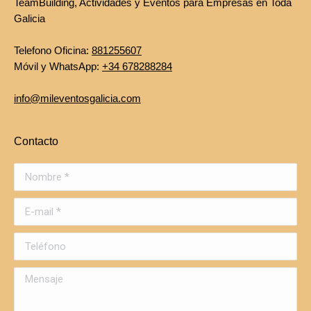
TeamBuilding, Actividades y Eventos para Empresas en Toda
Galicia
Telefono Oficina:
881255607
Móvil y WhatsApp:
+34 678288284
info@mileventosgalicia.com
Contacto
Nombre *
E-mail *
Teléfono
Mensaje