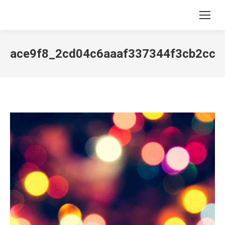
Search:
ace9f8_2cd04c6aaaf337344f3cb2cce7