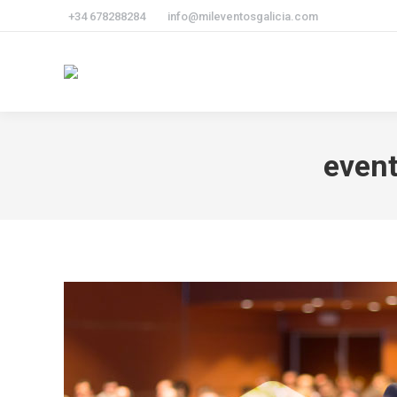
+34 678288284
info@mileventosgalicia.com
event