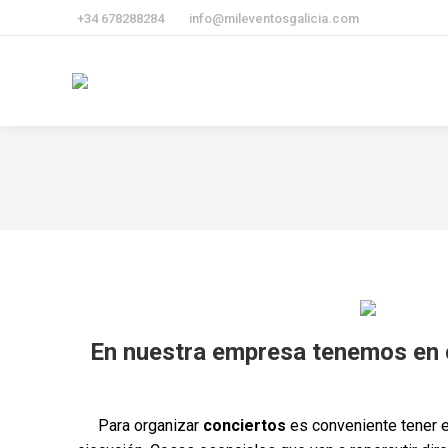
+34 678288284
info@mileventosgalicia.com
En nuestra empresa tenemos en c
Para organizar
conciertos
es conveniente tener e