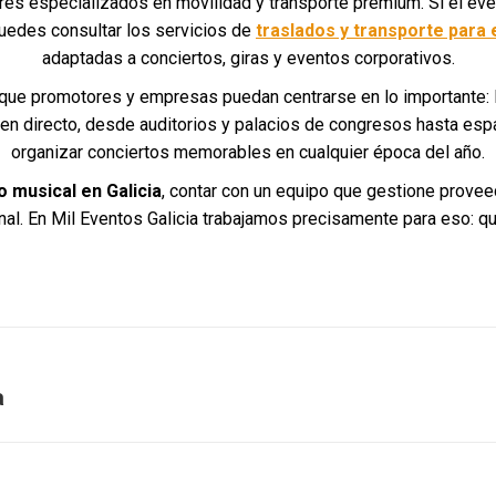
es especializados en movilidad y transporte premium. Si el even
puedes consultar los servicios de
traslados y transporte para 
adaptadas a conciertos, giras y eventos corporativos.
ue promotores y empresas puedan centrarse en lo importante: la
en directo, desde auditorios y palacios de congresos hasta espaci
organizar conciertos memorables en cualquier época del año.
o musical en Galicia
, contar con un equipo que gestione proveed
nal. En Mil Eventos Galicia trabajamos precisamente para eso: q
a
Entrada
siguiente: