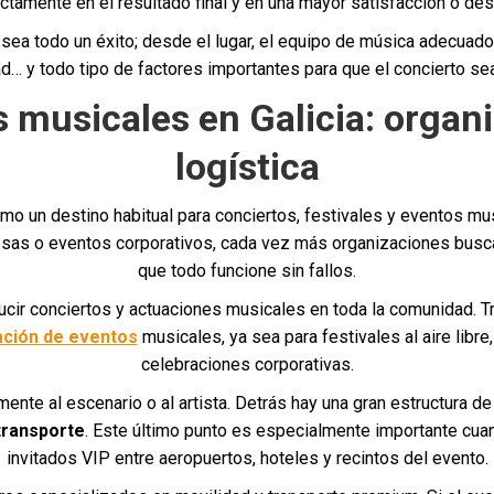
ctamente en el resultado final y en una mayor satisfacción o desil
ea todo un éxito; desde el lugar, el equipo de música adecuado, 
ad… y todo tipo de factores importantes para que el concierto sea
 musicales en Galicia: organ
logística
omo un destino habitual para conciertos, festivales y eventos m
esas o eventos corporativos, cada vez más organizaciones busca
que todo funcione sin fallos.
cir conciertos y actuaciones musicales en toda la comunidad. T
cación de eventos
musicales, ya sea para festivales al aire libre
celebraciones corporativas.
mente al escenario o al artista. Detrás hay una gran estructura de
 transporte
. Este último punto es especialmente importante cuand
invitados VIP entre aeropuertos, hoteles y recintos del evento.