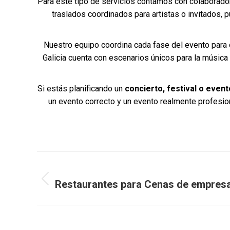
Para este tipo de servicios contamos con colaborador
traslados coordinados para artistas o invitados, 
Nuestro equipo coordina cada fase del evento para q
Galicia cuenta con escenarios únicos para la música 
Si estás planificando un
concierto, festival o event
un evento correcto y un evento realmente profesio
Navegación
ANTERIOR
entre
Restaurantes para Cenas de empres
Entrada
anterior:
entradas