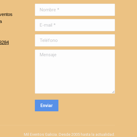
Nombre *
ventos
a
E-mail *
Teléfono
8284
Mensaje
Enviar
Mil Eventos Galicia. Desde 2005 hasta la actualidad.