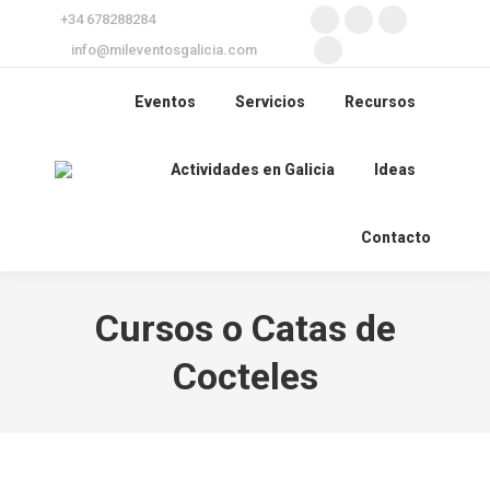
+34 678288284
Facebook
X
Instagram
info@mileventosgalicia.com
page
page
page
YouTube
Search:
opens
opens
opens
page
Eventos
Servicios
Recursos
in
in
in
opens
new
new
new
in
Actividades en Galicia
Ideas
window
window
window
new
window
Contacto
Cursos o Catas de
Cocteles