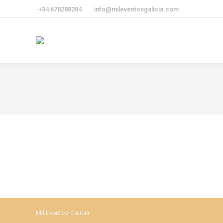
+34 678288284
info@mileventosgalicia.com
Mil Eventos Galicia