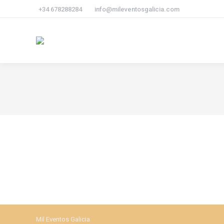
+34 678288284
info@mileventosgalicia.com
Mil Eventos Galicia