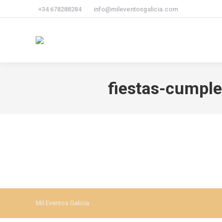
+34 678288284
info@mileventosgalicia.com
fiestas-cumpl
Mil Eventos Galicia