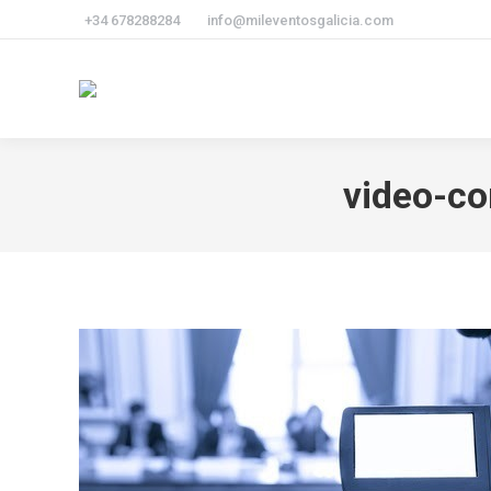
+34 678288284
info@mileventosgalicia.com
video-co