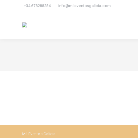
+34 678288284
info@mileventosgalicia.com
Mil Eventos Galicia